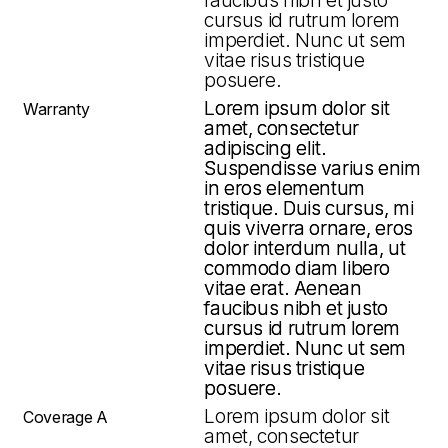
faucibus nibh et justo
cursus id rutrum lorem
imperdiet. Nunc ut sem
vitae risus tristique
posuere.
Lorem ipsum dolor sit
Lorem ipsum dolor sit
Warranty
amet, consectetur
amet, consectetur
adipiscing elit.
adipiscing elit.
Suspendisse varius enim
Suspendisse varius enim
in eros elementum
in eros elementum
tristique. Duis cursus, mi
tristique. Duis cursus, mi
quis viverra ornare, eros
quis viverra ornare, eros
dolor interdum nulla, ut
dolor interdum nulla, ut
commodo diam libero
commodo diam libero
vitae erat. Aenean
vitae erat. Aenean
faucibus nibh et justo
faucibus nibh et justo
cursus id rutrum lorem
cursus id rutrum lorem
imperdiet. Nunc ut sem
imperdiet. Nunc ut sem
vitae risus tristique
vitae risus tristique
posuere.
posuere.
Lorem ipsum dolor sit
Coverage A
amet, consectetur